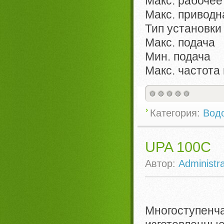
Макс. рабоче
Макс. привод
Тип установк
Макс. подача
Мин. подача
Макс. частот
Категория:
Вод
UPA 100C
Автор:
Administra
Многоступе