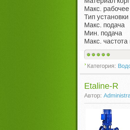
Материал кор
Макс. рабоче
Тип установк
Макс. подача
Мин. подача
Макс. частот
Категория:
Вод
Etaline-R
Автор:
Administra