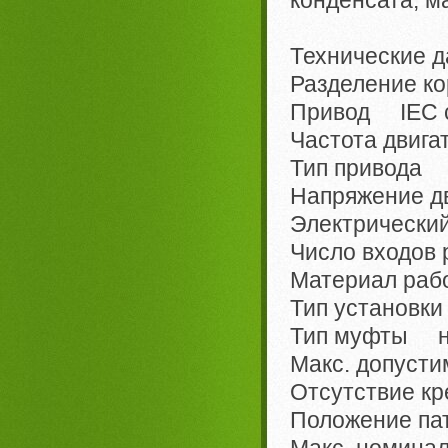
Технические д
Разделение к
Привод IEC с
Частота двига
Тип привода 
Напряжение д
Электрический
Число входов
Материал рабо
Тип установк
Тип муфты н
Макс. допуст
Отсутствие к
Положение па
Макс. номина