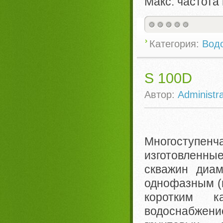
Макс. частот
Категория:
Вод
S 100D
Автор:
Administra
Многоступе
изготовленн
скважин диа
однофазным (
коротким к
водоснабжени