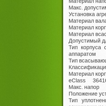
Материал напо
Макс. допуст
Установка агр
Материал вала
Материал кор
Материал вса
Допустимый д
Тип корпуса
аппаратом
Тип всасываю
Классификац
Материал корп
eClass 36410
Макс. напор 
Положение ус
Тип уплотне