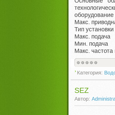
Основные о
технологиче
оборудование
Макс. привод
Тип установк
Макс. подача
Мин. подача 
Макс. частот
Категория:
Вод
SEZ
Автор:
Administra