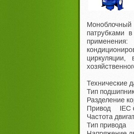
Моноблочный 
патрубками в
применени
кондиционир
циркуляции,
хозяйственног
Технические д
Тип подшипн
Разделение к
Привод IEC ст
Частота двига
Тип привода 
Напряжение д