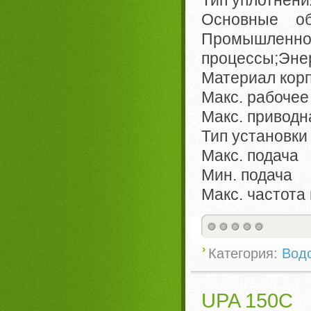
Основные 
Промышл
процессы;Эне
Материал кор
Макс. рабоче
Макс. привод
Тип установк
Макс. подача
Мин. подача
Макс. частот
Категория:
Вод
UPA 150C