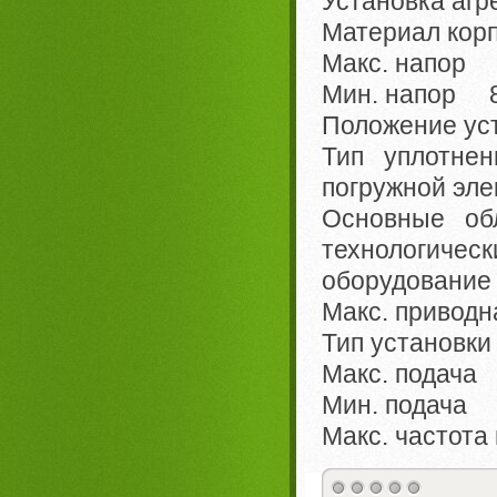
Установка агр
Материал корп
Макс. напор 
Мин. напор 8
Положение ус
Тип уплотн
погружной эл
Основные о
технологиче
оборудование
Макс. привод
Тип установк
Макс. подача
Мин. подача 
Макс. частот