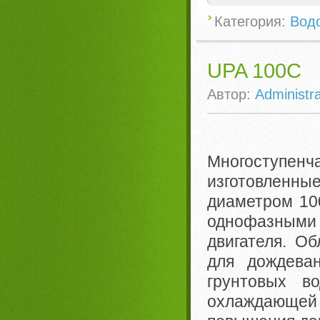
Категория:
Вод
UPA 100C
Автор:
Administra
Многоступе
изготовленны
диаметром 10
однофазными
двигателя. О
для дождеван
грунтовых в
охлаждающей 