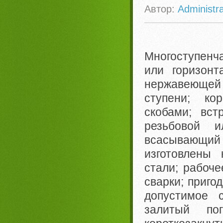
Автор:
Administra
Многоступенч
или горизонт
нержавеющей 
ступени; ко
скобами; вст
резьбовой 
всасывающий 
изготовлены
стали; рабоче
сварки; приго
допустимое 
залитый по