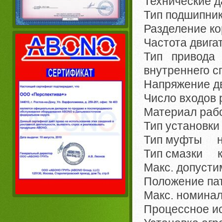
Технические д
Тип подшипн
Разделение к
Частота двига
Тип привода
внутреннего с
Напряжение д
Число входов
Материал раб
Тип установк
Тип муфты н
Тип смазки к
Макс. допуст
Положение па
Макс. номина
Процессное 