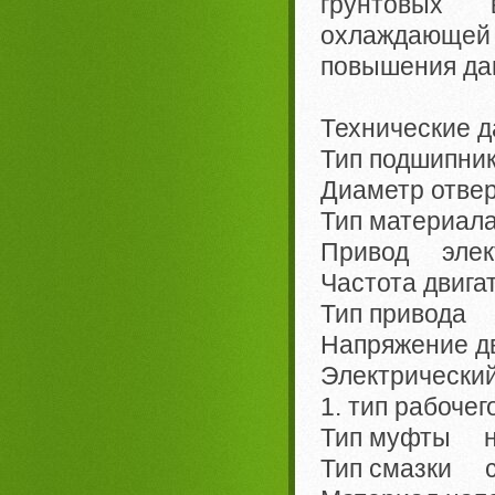
грунтовых 
охлаждающей 
повышения дав
Технические д
Тип подшипни
Диаметр отве
Тип материал
Привод элект
Частота двига
Тип привода 
Напряжение д
Электрический
1. тип рабоче
Тип муфты н
Тип смазки с