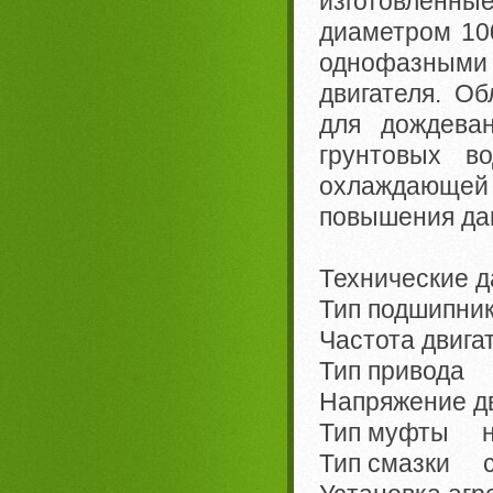
изготовленны
диаметром 10
однофазными
двигателя. О
для дождеван
грунтовых в
охлаждающей 
повышения дав
Технические д
Тип подшипни
Частота двига
Тип привода 
Напряжение д
Тип муфты н
Тип смазки с