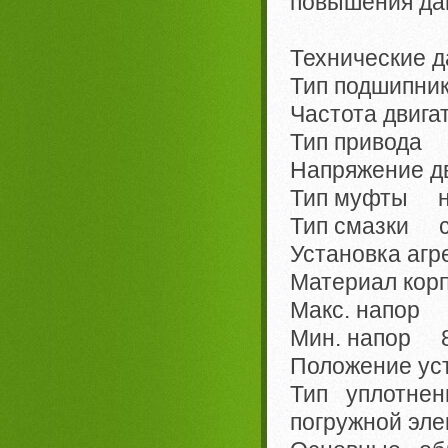
повышения дав
Технические д
Тип подшипни
Частота двига
Тип привода 
Напряжение д
Тип муфты н
Тип смазки с
Установка агр
Материал корп
Макс. напор 
Мин. напор 8
Положение ус
Тип уплотн
погружной эл