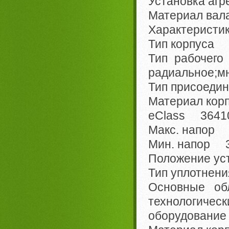
Установка агр
Материал вала
Характеристи
Тип корпуса 
Тип рабочег
радиальное;мн
Тип присоед
Материал кор
eClass 36410
Макс. напор 
Мин. напор 3
Положение ус
Тип уплотнен
Основные о
технологиче
оборудование