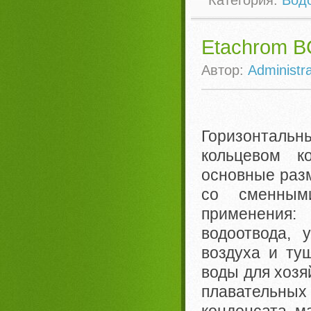
Категория:
Вод
Etachrom B
Автор:
Administra
Горизонталь
кольцевом к
основные разм
со сменным
применения:
водоотвода, 
воздуха и ту
воды для хозя
плавательны
конденсата, ма