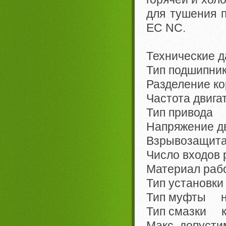
для тушения п
EC NC.
Технические д
Тип подшипн
Разделение к
Частота двига
Тип привода 
Напряжение д
Взрывозащит
Число входов
Материал рабо
Тип установк
Тип муфты н
Тип смазки к
Макс. допуст