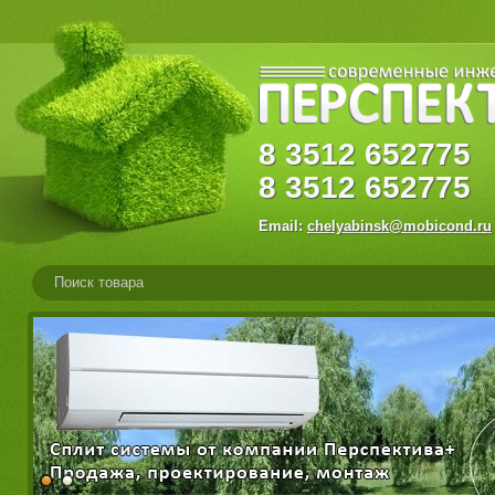
8
3512
65277
8
3512
652775
Email:
chelyabinsk@mobicond.ru