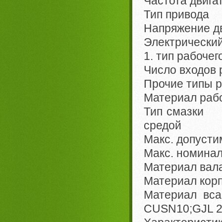
Частота двига
Тип привода 
Напряжение д
Электрически
1. тип рабоче
Число входов
Прочие типы 
Материал раб
Тип смазки к
средой
Макс. допуст
Макс. номина
Материал вала
Материал кор
Материал вс
CUSN10;GJL 2