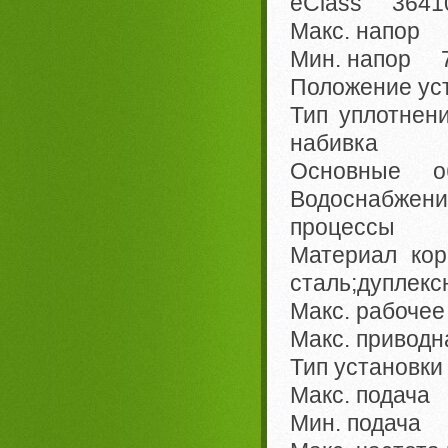
eClass 36410
Макс. напор 
Мин. напор 7
Положение ус
Тип уплотнен
набивка
Основные 
Водоснабже
процессы
Материал ко
сталь;дуплекс
Макс. рабоче
Макс. привод
Тип установк
Макс. подача
Мин. подача 