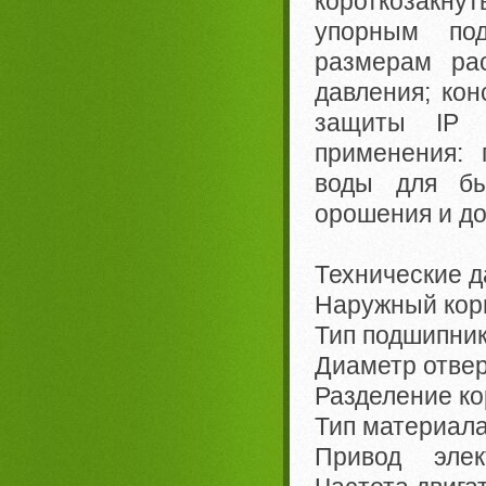
короткозакн
упорным по
размерам ра
давления; кон
защиты IP 
применения: 
воды для бы
орошения и до
Технические д
Наружный ко
Тип подшипни
Диаметр отве
Разделение к
Тип материал
Привод элект