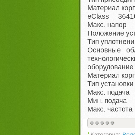
Материал корп
eClass 36410
Макс. напор 
Положение ус
Тип уплотнен
Основные о
технологиче
оборудование
Материал кор
Тип установк
Макс. подача
Мин. подача
Макс. частот
Категория:
Вод