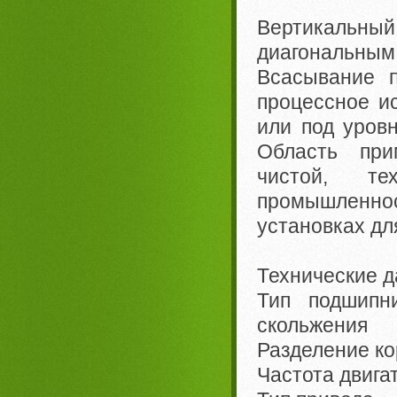
Вертикальны
диагональным 
Всасывание 
процессное и
или под уров
Область при
чистой, т
промышленно
установках дл
Технические д
Тип подшип
скольжения
Разделение к
Частота двига