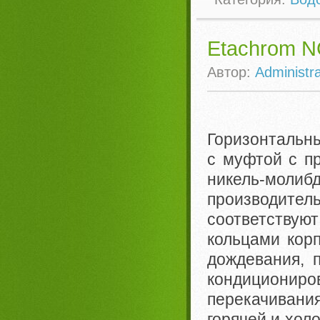
Etachrom 
Автор:
Administra
Горизонтальны
с муфтой с пр
никель-м
производит
соответствую
кольцами корп
дождевания, п
кондициони
перекачивания
горячей и хол