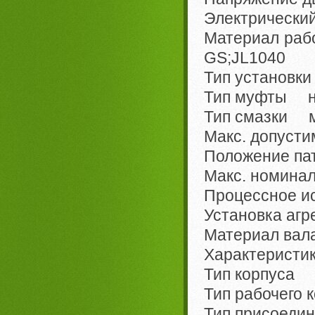
Электрически
Материал рабо
GS;JL1040
Тип установк
Тип муфты н
Тип смазки м
Макс. допуст
Положение па
Макс. номина
Процессное 
Установка агр
Материал вала
Характеристи
Тип корпуса 
Тип рабочего
Тип присоед