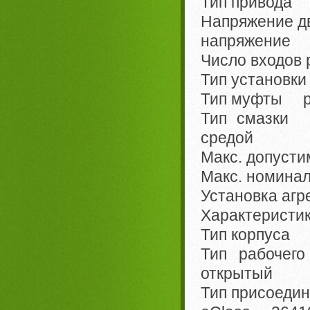
Тип привода 
Напряжение д
напряжение
Число входов
Тип установк
Тип муфты ре
Тип смазки 
средой
Макс. допуст
Макс. номинал
Установка агр
Характеристи
Тип корпуса 
Тип рабочег
открытый
Тип присоед