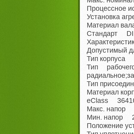
Процессное 
Установка агр
Материал вала
Стандарт D
Характеристи
Допустимый д
Тип корпуса 
Тип рабоч
радиальное;з
Тип присоед
Материал корп
eClass 36410
Макс. напор 
Мин. напор 2
Положение ус
Тип уплотнен