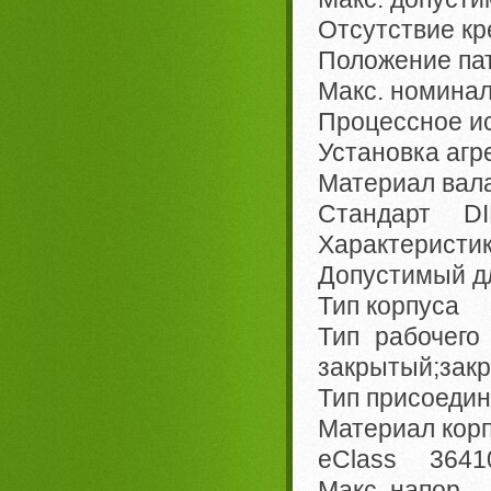
Отсутствие к
Положение па
Макс. номина
Процессное 
Установка агр
Материал вала
Стандарт DIN
Характеристи
Допустимый д
Тип корпуса 
Тип рабочег
закрытый;зак
Тип присоед
Материал корп
eClass 36410
Макс. напор 