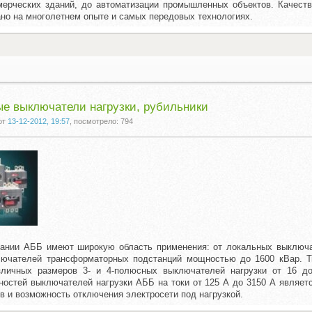
ерческих зданий, до автоматизации промышленных объектов. Качест
ано на многолетнем опыте и самых передовых технологиях.
е выключатели нагрузки, рубильники
от
13-12-2012, 19:57
, посмотрело: 794
ании АББ имеют широкую область применения: от локальных выключа
лючателей трансформаторных подстанций мощностью до 1600 кВар. Т
зличных размеров 3- и 4-полюсных выключателей нагрузки от 16 д
ностей выключателей нагрузки АББ на токи от 125 А до 3150 А являет
в и возможность отключения электросети под нагрузкой.