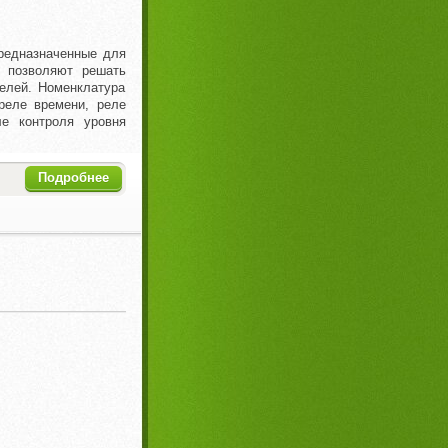
редназначенные для
е позволяют решать
елей. Номенклатура
реле времени, реле
ле контроля уровня
Подробнее