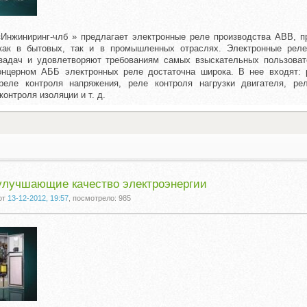
нжиниринг-члб » предлагает электронные реле производства АВВ, п
 как в бытовых, так и в промышленных отраслях. Электронные рел
задач и удовлетворяют требованиям самых взыскательных пользоват
онцерном АББ электронных реле достаточна широка. В нее входят: 
 реле контроля напряжения, реле контроля нагрузки двигателя, ре
контроля изоляции и т. д.
улучшающие качество электроэнергии
от
13-12-2012, 19:57
, посмотрело: 985