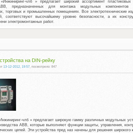
Инжиниринг-члб » предлагает широкий ассортимент пластиковых
 АВВ, предназначенных для монтажа модульных компоненто
х, торговых и промышленных помещениях. Все электротехнические из
й, соответствуют высочайшему уровню безопасности, а их констр
ени электромонтажных работ.
тройства на DIN-рейку
от
13-12-2012, 19:57
, посмотрело: 847
нжиниринг-члб » предлагает широкую гамму различных модульных уст
оизводства АВВ, которые выполняют функции защиты, управления, конт
ических цепей. Эти устройства пред наз начены для решения широкого к