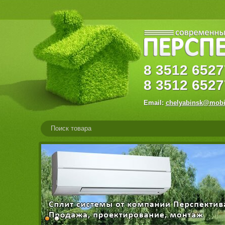
8
3512
65
8
3512
6527
Email:
chelyabinsk@mobi