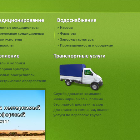
онные кондиционеры
>
Насосы
реносные кондиционеры
>
Фильтры
лит-системы
>
Запорная арматура
нкойлы
>
Промышленность и орошение
тлы и колонки
порная арматура
зовые обогреватели
ектрические обогреватели
Служба доставки компании
«Инжиниринг-члб », помимо
бесплатной доставки грузов
для клиентов компании, окажет
услуги по перевозке грузов