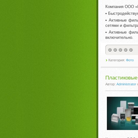
Компания ООО «И
• Быстродейству
• Активные фил
сетями и фильтр
• Активные фил
включительно.
Категория:
Фото
Пластиковые
Автор:
Administrator