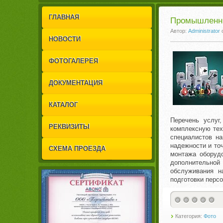
1
2
ГЛАВНАЯ
Промышленн
Автор:
Administrator
НОВОСТИ
ФОТОГАЛЕРЕЯ
ДОКУМЕНТАЦИЯ
КАТАЛОГ
Перечень услуг
РЕКВИЗИТЫ
комплексную тех
специалистов на
надежности и то
СХЕМА ПРОЕЗДА
монтажа оборуд
дополнительно
обслуживания н
подготовки перс
Категория:
Фото