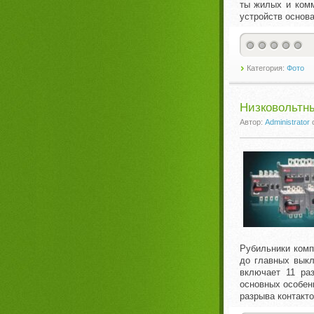
ты жилых и комм
устройств основ
Категория:
Фото
Низковольтны
Автор:
Administrator
Рубильники комп
до главных вык
включает 11 ра
основных особен
разрыва контакто