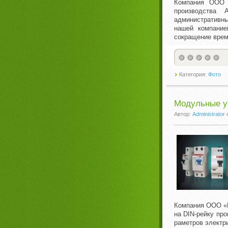
Компания ООО «
производства
административны
нашей компание
сокращение врем
Категория:
Фото
Модульные ус
Автор:
Administrator
Компания ООО «И
на DIN-рейку пр
раметров электр