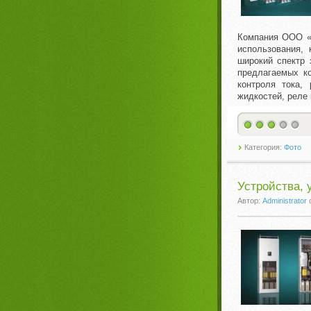
Компания ООО «И
использования,
широкий спектр 
предлагаемых к
контроля тока,
жидкостей, реле 
Категория:
Фото
Устройства, 
Автор:
Administrator