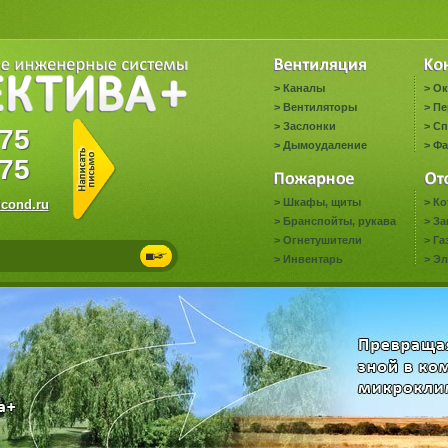
>
Каналы
>
Ок
>
Вентиляторы
>
Пе
>
Заслонки
>
Сп
2775
>
Дымоудаление
>
Фа
75
>
Шкафы, щиты
>
Ко
cond.ru
>
Бранспойты, рукава
>
За
>
Огнетушители
>
Га
>
Инвентарь
>
Эл