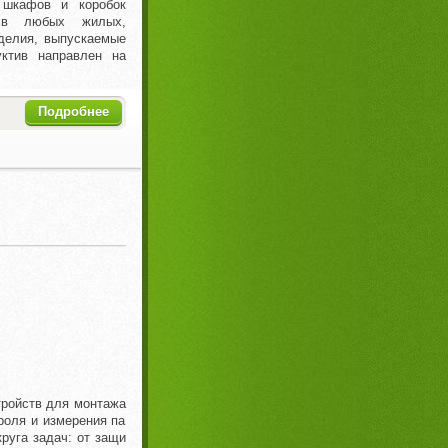
 шкафов и коробок
в в любых жилых,
делия, выпускаемые
уктив направлен на
Подробнее
ройств для монтажа
роля и измерения па
руга задач: от защи