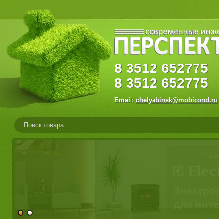
8
3512
65277
8
3512
652775
Email:
chelyabinsk@mobicond.ru