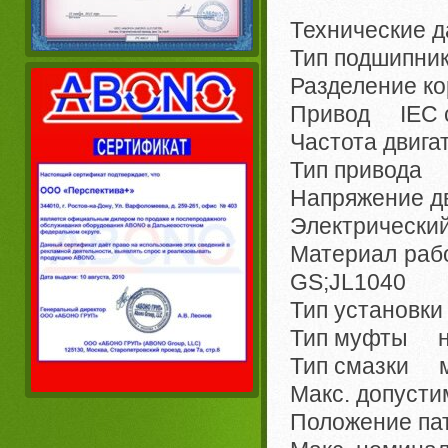
Технические д
Тип подшипн
Разделение к
Привод IEC ст
Частота двига
Тип привода 
Напряжение д
Электрически
Материал рабо
GS;JL1040
Тип установк
Тип муфты н
Тип смазки м
Макс. допуст
Положение па