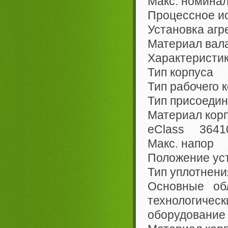
Макс. номина
Процессное 
Установка агр
Материал вала
Характеристи
Тип корпуса 
Тип рабочего
Тип присоед
Материал корп
eClass 36410
Макс. напор 
Положение ус
Тип уплотнен
Основные о
технологиче
оборудование