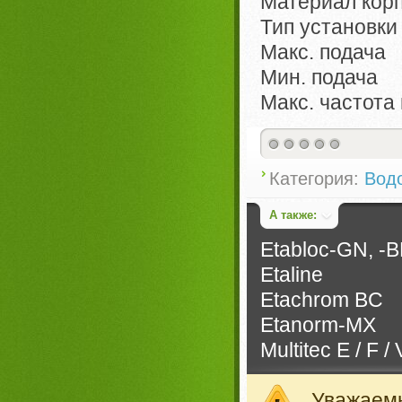
Материал кор
Тип установк
Макс. подача
Мин. подача
Макс. частот
Категория:
Вод
А также:
Etabloc-GN, -B
Etaline
Etachrom BC
Etanorm-MX
Multitec E / F / 
Уважае