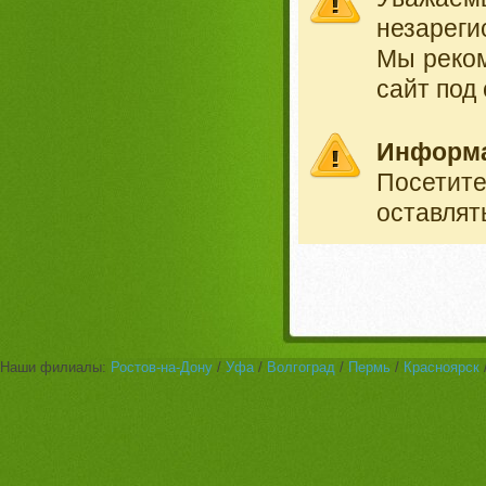
незареги
Мы реко
сайт под
Информ
Посетит
оставлят
Наши филиалы:
Ростов-на-Дону
/
Уфа
/
Волгоград
/
Пермь
/
Красноярск