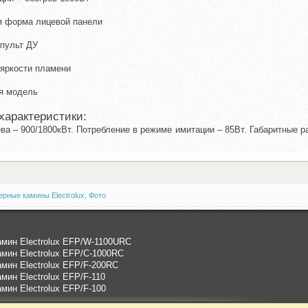
я форма лицевой панели
 пульт ДУ
 яркости пламени
ая модель
характеристики:
ва – 900/1800кВт. Потребление в режиме имитации – 85Вт. Габаритные р
рные камины Electrolux
,
Фото
амин Electrolux EFP/W-1100URC
мин Electrolux EFP/C-1000RC
мин Electrolux EFP/F-200RC
мин Electrolux EFP/F-110
мин Electrolux EFP/F-100