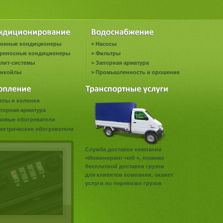
онные кондиционеры
>
Насосы
реносные кондиционеры
>
Фильтры
лит-системы
>
Запорная арматура
нкойлы
>
Промышленность и орошение
тлы и колонки
порная арматура
зовые обогреватели
ектрические обогреватели
Служба доставки компании
«Инжиниринг-члб », помимо
бесплатной доставки грузов
для клиентов компании, окажет
услуги по перевозке грузов