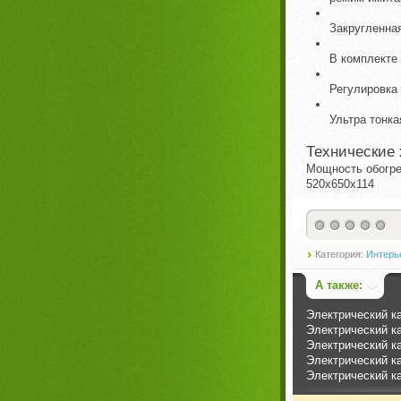
Закругленна
В комплекте
Регулировка
Ультра тонк
Технические 
Мощность обогре
520х650х114
Категория:
Интерье
А также:
Электрический к
Электрический ка
Электрический ка
Электрический ка
Электрический ка