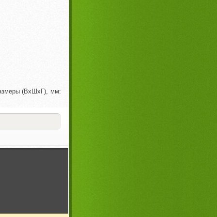
азмеры (ВхШхГ), мм: