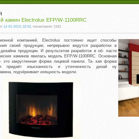
я
й камин Electrolux EFP/W-1100RRC
от
12-01-2013, 02:02
, посмотрело: 2181
ионной компанией, Electrolux постоянно ищет способы
ания своей продукции, непрерывно ведутся разработки в
дизайна продукции. И результатом разработок в об- ласти
ческих каминов явилась модель EFP/W-1100RRC. Основная
– это закругленная форма лицевой панели. Та- кая форма
и придаёт изысканность и утонченность дизай ну
камина, подчёркивает изящность модели.