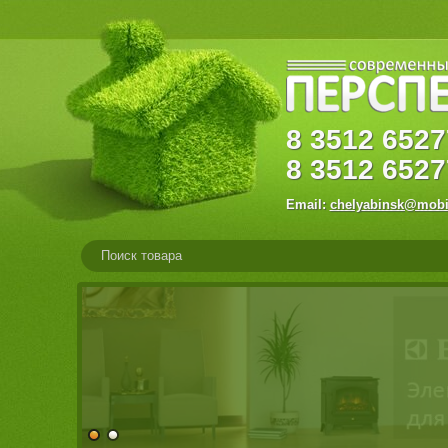
8
3512
65
8
3512
6527
Email:
chelyabinsk@mobi