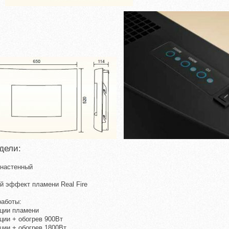
дели:
 настенный
й эффект пламени Real Fire
работы:
ции пламени
ции + обогрев 900Вт
ции + обогрев 1800Вт