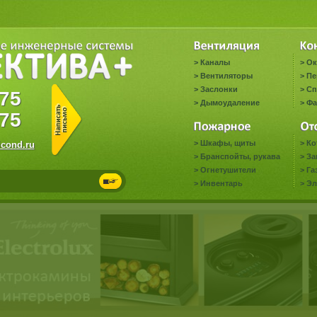
>
Каналы
>
Ок
>
Вентиляторы
>
Пе
>
Заслонки
>
Сп
2775
>
Дымоудаление
>
Фа
75
>
Шкафы, щиты
>
Ко
cond.ru
>
Бранспойты, рукава
>
За
>
Огнетушители
>
Га
>
Инвентарь
>
Эл